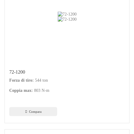
72-1200
Forza di tiro:
544 ton
Coppia max:
803 N-m
Compara