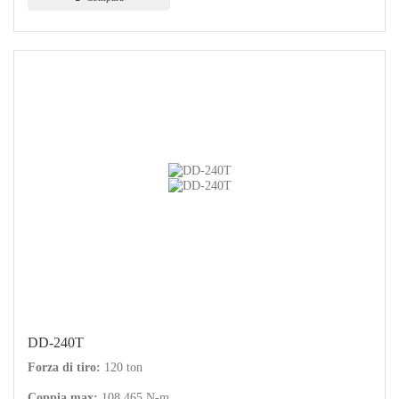
DD-240T
Forza di tiro:
120 ton
Coppia max:
108.465 N-m