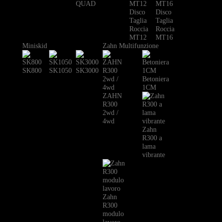
QUAD
Disco
Disco
Taglia
Taglia
Roccia
Roccia
MT12
MT16
Miniskid
Zahn Multifunzione
SK800
SK1050
SK3000
Betoniera
1CM
ZAHN
R300
2wd /
4wd
Zahn
R300 a
lama
vibrante
Zahn
R300
modulo