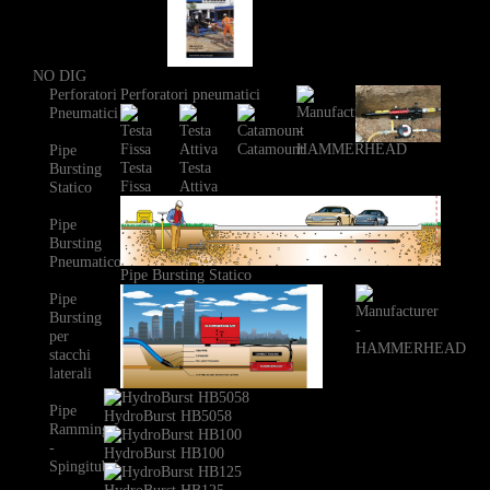
NO DIG
Perforatori
Perforatori pneumatici
Pneumatici
Catamount
Pipe
Testa
Testa
Bursting
Fissa
Attiva
Statico
Pipe
Bursting
Pneumatico
Pipe Bursting Statico
Pipe
Bursting
per
stacchi
laterali
Pipe
HydroBurst HB5058
Ramming
-
HydroBurst HB100
Spingitubo