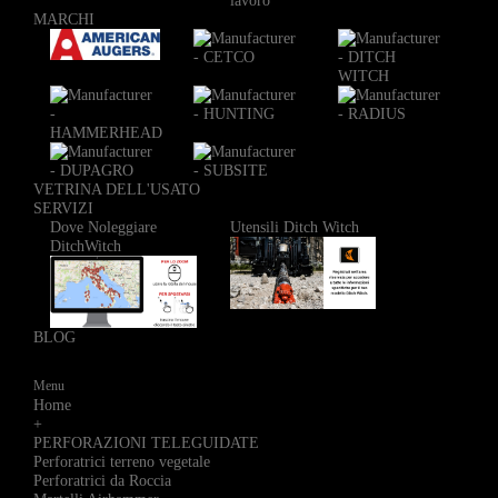
lavoro
MARCHI
VETRINA DELL'USATO
SERVIZI
Dove Noleggiare
Utensili Ditch Witch
DitchWitch
BLOG
Menu
Home
+
PERFORAZIONI TELEGUIDATE
Perforatrici terreno vegetale
Perforatrici da Roccia