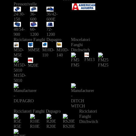
Pressotrivelle
24/30-
36-
36/42-
150
600
600E
48/54-
60-
72-
900
1200
1200
Riciclatore Fanghi Dupagro
Miscelatori
Fanghi
Ditchwitch
M5D-
MM5E
M10D-
M10D-
M5E
110
140
FM13
FM5
FM25
M20E
M15D-
5010
Riciclatori Fanghi Dupagro
Riciclatori
Fanghi
Ditchwitch
R5E
R10E
R20E
RS20E