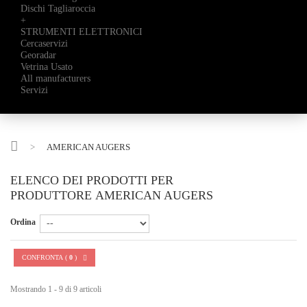
Dischi Tagliaroccia
+
STRUMENTI ELETTRONICI
Cercaservizi
Georadar
Vetrina Usato
All manufacturers
Servizi
>
AMERICAN AUGERS
ELENCO DEI PRODOTTI PER
PRODUTTORE AMERICAN AUGERS
Ordina
CONFRONTA (
0
)
Mostrando 1 - 9 di 9 articoli