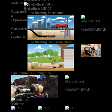
HydroBurst HB125
Moletrac
HydroBurst HB175
Escavatori
Pipe Bursting Pneumatico
a
Depressione
Cercaservizi
e
GeoRadar
Pipe Bursting per stacchi laterali
Pipe Ramming - Spingitubo
Moletrac