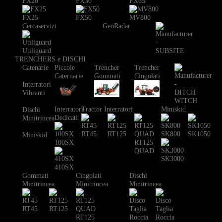
FX20
FX30
FX65
FX25
FX50
MV800
Cercaservizi
GeoRadar
Utiliguard
TRENCHERS e DISCHI
Catenarie
Piccole
Trencher
Trencher
Caternarie
Gommati
Cingolati
Interratori
Vibranti
Interratori
Tractor Interratori
Miniskid
Dischi
Dedicati
Minitrincea
RT45
RT125
SK800
SK1050
Miniskid
100SX
RT125
QUAD
SK3000
410SX
Gommati
Cingolati
Dischi
Minitrincea
Minitrincea
Minitrincea
RT45
RT125
RT125