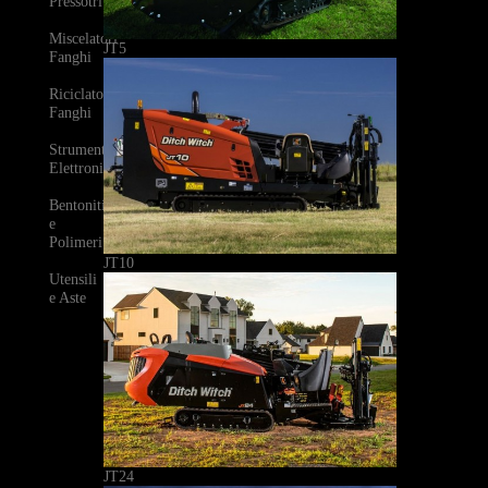
Pressotrivelle
Miscelatori
JT5
Fanghi
Riciclatori
Fanghi
Strumenti
Elettronici
Bentoniti
e
Polimeri
JT10
Utensili
e Aste
JT24