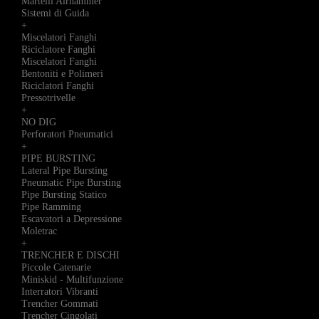
Martelli Airhammer
Sistemi di Guida
+
Miscelatori Fanghi
Riciclatore Fanghi
Miscelatori Fanghi
Bentoniti e Polimeri
Riciclatori Fanghi
Pressotrivelle
+
NO DIG
Perforatori Pneumatici
+
PIPE BURSTING
Lateral Pipe Bursting
Pneumatic Pipe Bursting
Pipe Bursting Statico
Pipe Ramming
Escavatori a Depressione
Moletrac
+
TRENCHER E DISCHI
Piccole Catenarie
Miniskid - Multifunzione
Interratori Vibranti
Trencher Gommati
Trencher Cingolati