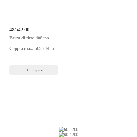
48/54-900
Forza di tiro:
408 ton
Coppia max:
505.7 N-m
Compara