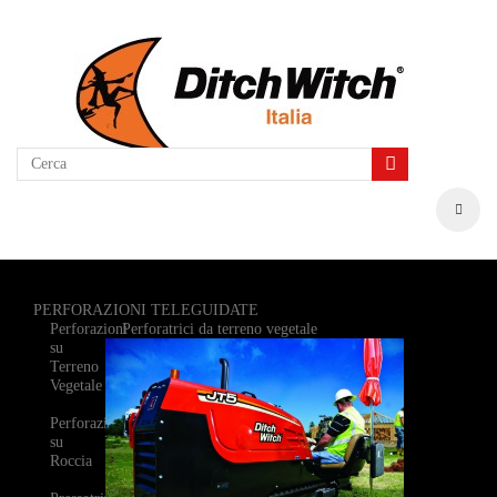
PERFORAZIONI TELEGUIDATE
Perforazioni
Perforatrici da terreno vegetale
su
Terreno
Vegetale
Perforazioni
su
Roccia