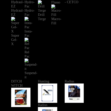
Flusso
Hydraul-
Hydro-
EZ
Pac
Drill
Terge
Macro-
Fill
Insta-
Super
Pac
Gel-
X
Rel
Pac
Suspend-
it
DITCH
Hunting
Radius
WITCH
Radius