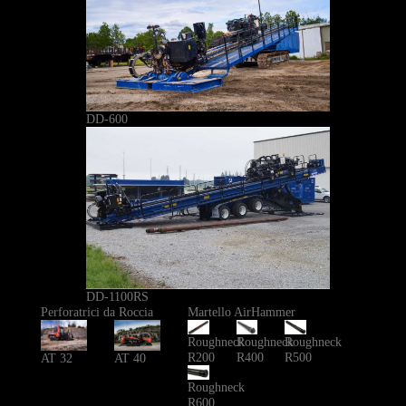
DD-600
DD-1100RS
Perforatrici da Roccia
Martello AirHammer
Roughneck
Roughneck
Roughneck
R200
R400
R500
AT 40
AT 32
Roughneck
R600