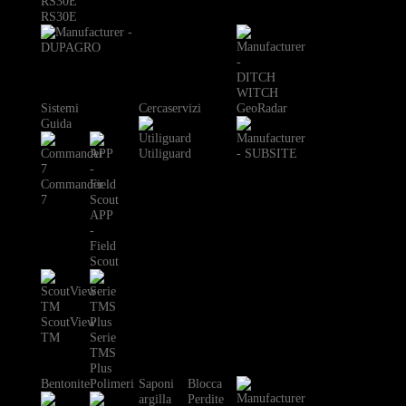
RS30E
Sistemi
Cercaservizi
GeoRadar
Guida
Utiliguard
Commander
7
APP
-
Field
Scout
ScoutView
TM
Serie
TMS
Plus
Bentonite
Polimeri
Saponi
Blocca
argilla
Perdite