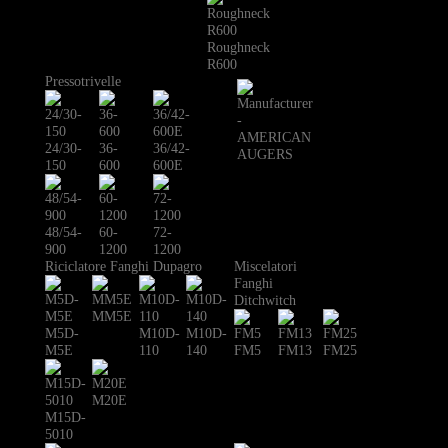
Roughneck
R600
Pressotrivelle
24/30-
36-
36/42-
150
600
600E
48/54-
60-
72-
900
1200
1200
Riciclatore Fanghi Dupagro
Miscelatori
Fanghi
Ditchwitch
MM5E
M5D-
M10D-
M10D-
M5E
110
140
FM5
FM13
FM25
M20E
M15D-
5010