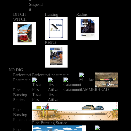
Suspend-
it
DITCH
Hunting
Radius
WITCH
Radius
NO DIG
Perforatori
Perforatori pneumatici
Pneumatici
Catamount
Pipe
Testa
Testa
Bursting
Fissa
Attiva
Statico
Pipe
Bursting
Pneumatico
Pipe Bursting Statico
Pipe