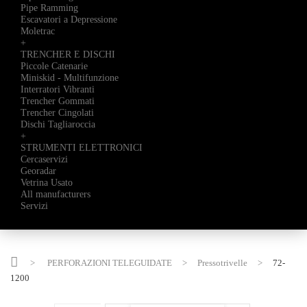
Pipe Ramming
Escavatori a Depressione
Moletrac
+
TRENCHER E DISCHI
Piccole Catenarie
Miniskid - Multifunzione
Interratori Vibranti
Trencher Gommati
Trencher Cingolati
Dischi Tagliaroccia
+
STRUMENTI ELETTRONICI
Cercaservizi
Georadar
Vetrina Usato
All manufacturers
Servizi
>
PERFORAZIONI TELEGUIDATE
>
Pressotrivelle
>
72-
1200