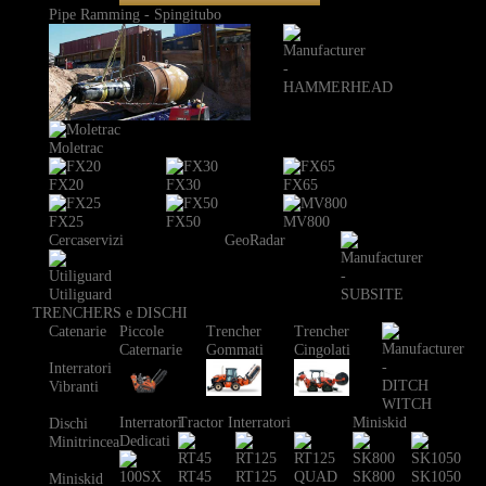
Pipe Ramming - Spingitubo
Moletrac
FX20
FX30
FX65
FX25
FX50
MV800
Cercaservizi
GeoRadar
Utiliguard
TRENCHERS e DISCHI
Catenarie
Piccole
Trencher
Trencher
Caternarie
Gommati
Cingolati
Interratori
Vibranti
Interratori
Tractor Interratori
Miniskid
Dischi
Dedicati
Minitrincea
RT45
RT125
SK800
SK1050
Miniskid