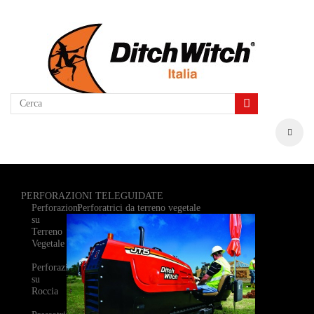
PERFORAZIONI TELEGUIDATE
Perforazioni
Perforatrici da terreno vegetale
su
Terreno
Vegetale
Perforazioni
su
Roccia