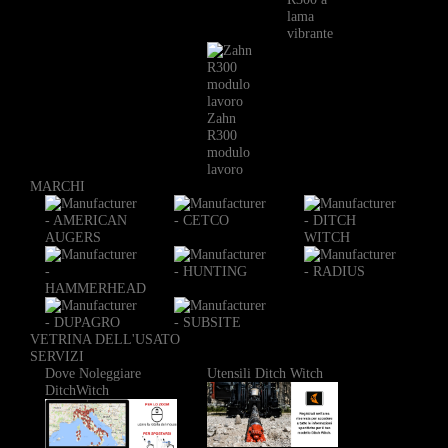
lama
vibrante
Zahn
R300
modulo
lavoro
MARCHI
VETRINA DELL'USATO
SERVIZI
Dove Noleggiare
Utensili Ditch Witch
DitchWitch