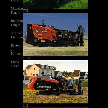
Pressotrivelle
Miscelatori
JT5
Fanghi
Riciclatori
Fanghi
Strumenti
Elettronici
Bentoniti
e
Polimeri
JT10
Utensili
e Aste
JT24