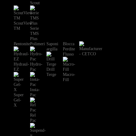
Scout
ScoutView
TM
Serie
TMS
Plus
Bentonite
Polimeri
Saponi
Blocca
argilla
Perdite
Flusso
Hydraul-
Hydro-
EZ
Pac
Drill
Terge
Macro-
Fill
Insta-
Super
Pac
Gel-
X
Rel
Pac