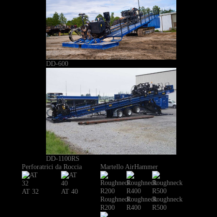
DD-600
DD-1100RS
Perforatrici da Roccia
Martello AirHammer
AT 32
AT 40
Roughneck
Roughneck
Roughneck
R200
R400
R500