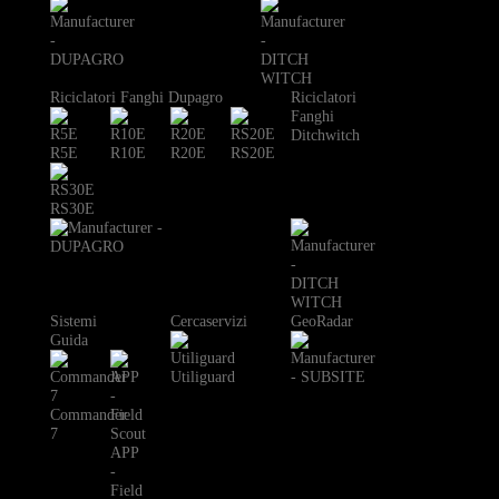
Riciclatori Fanghi Dupagro
Riciclatori
Fanghi
Ditchwitch
R5E
R10E
R20E
RS20E
RS30E
Sistemi
Cercaservizi
GeoRadar
Guida
Utiliguard
Commander
7
APP
-
Field