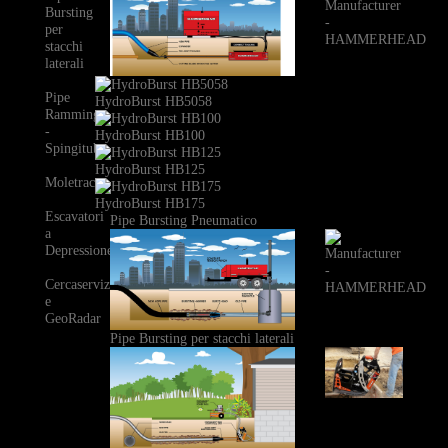
Bursting
per
stacchi
laterali
Pipe
HydroBurst HB5058
Ramming
-
HydroBurst HB100
Spingitubo
HydroBurst HB125
Moletrac
HydroBurst HB175
Escavatori
Pipe Bursting Pneumatico
a
Depressione
Cercaservizi
e
GeoRadar
Pipe Bursting per stacchi laterali