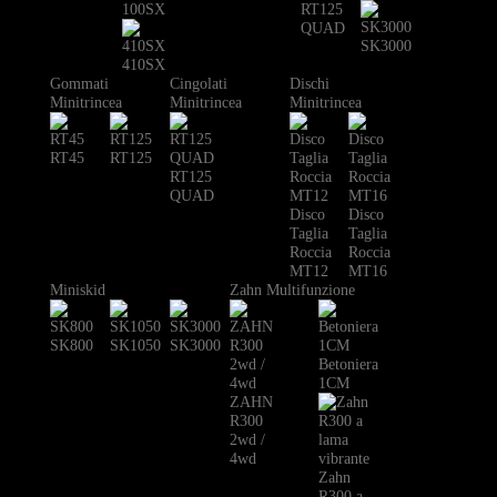
100SX
RT125
QUAD
SK3000
410SX
Gommati
Cingolati
Dischi
Minitrincea
Minitrincea
Minitrincea
RT45
RT125
RT125
QUAD
Disco
Disco
Taglia
Taglia
Roccia
Roccia
MT12
MT16
Miniskid
Zahn Multifunzione
SK800
SK1050
SK3000
Betoniera
1CM
ZAHN
R300
2wd /
4wd
Zahn
R300 a