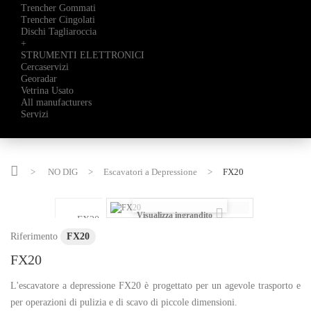
Trencher Gommati
Trencher Cingolati
Dischi Tagliaroccia
+
STRUMENTI ELETTRONICI
Cercaservizi
Georadar
Vetrina Usato
All manufacturers
Servizi
>
NO DIG
>
Escavatori a Depressione
>
FX20
Visualizza ingrandito
Riferimento
FX20
FX20
L'escavatore a depressione FX20 è progettato per un agevole trasporto e
per operazioni di pulizia e di scavo di piccole dimensioni.