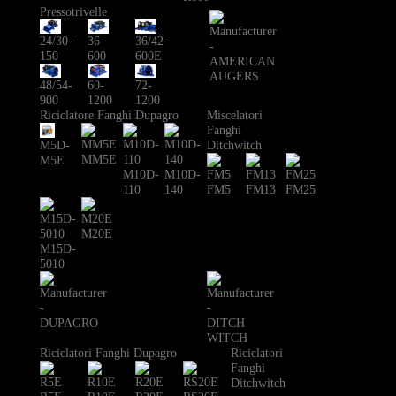
Pressotrivelle
24/30-
36-
36/42-
150
600
600E
48/54-
60-
72-
900
1200
1200
Riciclatore Fanghi Dupagro
Miscelatori
Fanghi
Ditchwitch
M5D-
MM5E
M5E
M10D-
M10D-
110
140
FM5
FM13
FM25
M20E
M15D-
5010
Riciclatori Fanghi Dupagro
Riciclatori
Fanghi
Ditchwitch