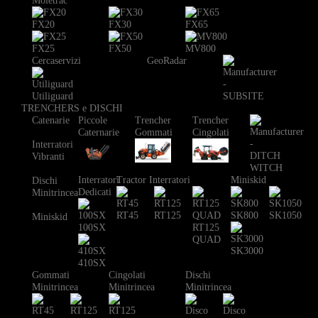
Moletrac
FX20
FX30
FX65
FX25
FX50
MV800
Cercaservizi
GeoRadar
Utiliguard
TRENCHERS e DISCHI
Catenarie
Piccole
Trencher
Trencher
Caternarie
Gommati
Cingolati
Interratori
Vibranti
Interratori
Tractor Interratori
Miniskid
Dischi
Dedicati
Minitrincea
RT45
RT125
SK800
SK1050
Miniskid
100SX
RT125
QUAD
SK3000
410SX
Gommati
Cingolati
Dischi
Minitrincea
Minitrincea
Minitrincea