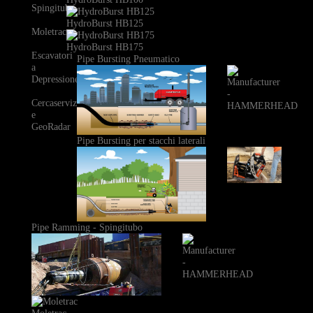
Spingitubo
HydroBurst HB125
Moletrac
HydroBurst HB175
Escavatori
Pipe Bursting Pneumatico
a
Depressione
Cercaservizi
e
GeoRadar
Pipe Bursting per stacchi laterali
Pipe Ramming - Spingitubo