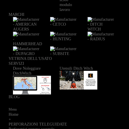
modulo
lavoro
MARCHI
VETRINA DELL'USATO
SERVIZI
Dove Noleggiare
Utensili Ditch Witch
DitchWitch
BLOG
Menu
Home
+
PERFORAZIONI TELEGUIDATE