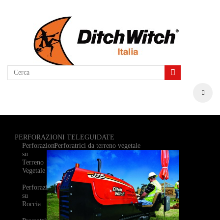
PERFORAZIONI TELEGUIDATE
Perforazioni
Perforatrici da terreno vegetale
su
Terreno
Vegetale
Perforazioni
su
Roccia