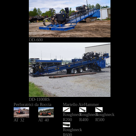
DD-600
DD-1100RS
Perforatrici da Roccia
Martello AirHammer
Roughneck
Roughneck
Roughneck
R200
R400
R500
AT 40
AT 32
Roughneck
R600