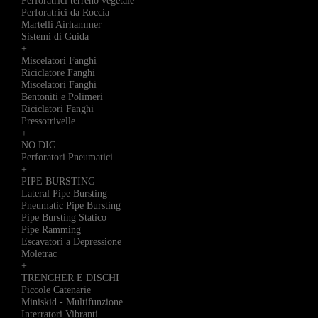
Perforatrici terreno vegetale
Perforatrici da Roccia
Martelli Airhammer
Sistemi di Guida
+
Miscelatori Fanghi
Riciclatore Fanghi
Miscelatori Fanghi
Bentoniti e Polimeri
Riciclatori Fanghi
Pressotrivelle
+
NO DIG
Perforatori Pneumatici
+
PIPE BURSTING
Lateral Pipe Bursting
Pneumatic Pipe Bursting
Pipe Bursting Statico
Pipe Ramming
Escavatori a Depressione
Moletrac
+
TRENCHER E DISCHI
Piccole Catenarie
Miniskid - Multifunzione
Interratori Vibranti