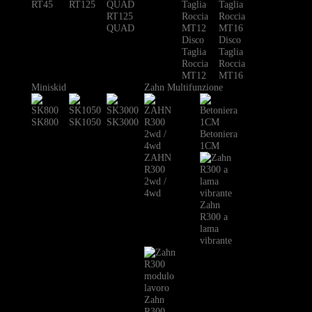
RT45
RT125
RT125
QUAD
Disco
Disco
Taglia
Taglia
Roccia
Roccia
MT12
MT16
Miniskid
Zahn Multifunzione
SK800
SK1050
SK3000
Betoniera
1CM
ZAHN
R300
2wd /
4wd
Zahn
R300 a
lama
vibrante
Zahn
R300