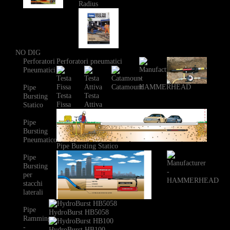
Radius
NO DIG
Perforatori
Perforatori pneumatici
Pneumatici
Catamount
Pipe
Testa
Testa
Bursting
Fissa
Attiva
Statico
Pipe
Bursting
Pneumatico
Pipe Bursting Statico
Pipe
Bursting
per
stacchi
laterali
Pipe
HydroBurst HB5058
Ramming
-
HydroBurst HB100