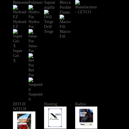
Bentonite
Polimeri
Saponi
Blocca
argilla
Perdite
Flusso
Hydraul-
Hydro-
EZ
Pac
Drill
Terge
Macro-
Fill
Insta-
Super
Pac
Gel-
X
Rel
Pac
Suspend-
it
DITCH
Hunting
Radius
WITCH