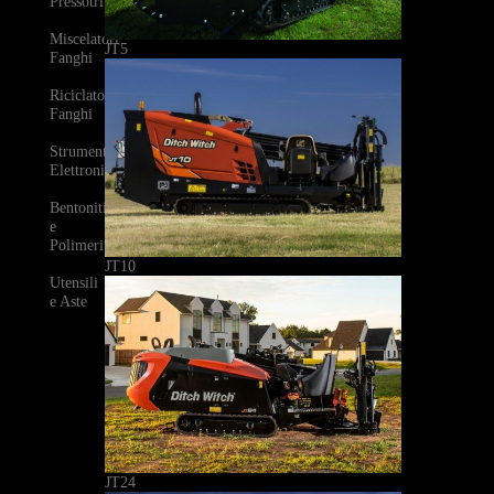
Pressotrivelle
Miscelatori
JT5
Fanghi
Riciclatori
Fanghi
Strumenti
Elettronici
Bentoniti
e
Polimeri
JT10
Utensili
e Aste
JT24