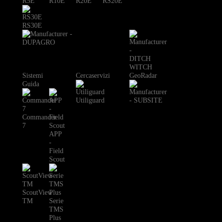
R5E
R10E
R20E
RS20E
RS30E
Sistemi
Cercaservizi
GeoRadar
Guida
Utiliguard
Commander
7
APP
-
Field
Scout
ScoutView
TM
Serie
TMS
Plus