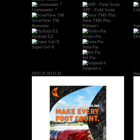
Commander 7
APP - Field Scout
Uti
ScoutView TM
Serie TMS Plus
Bentonite
Polimeri
Sap
Hydraul-EZ
Hydro-Pac
Dri
Super Gel-X
Insta-Pac
Rel Pac
Suspend-it
DITCH WITCH
Hun