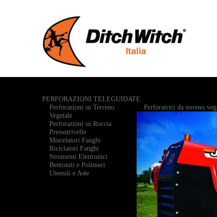
PERFORAZIONI TELEGUIDATE
Perforazioni su Terreno
Perforatrici da terreno veg
Vegetale
Perforazioni su Roccia
Pressotrivelle
Miscelatori Fanghi
Riciclatori Fanghi
Strumenti Elettronici
Bentoniti e Polimeri
Utensili e Aste