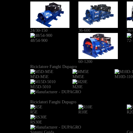
24/30-150
36-600
36/
48/54-900
72-
60-1200
Riciclatore Fanghi Dupagro
M5D-M5E
MM5E
M10D-110
M15D-5010
M20E
Riciclatori Fanghi Dupagro
R5E
R10E
R2
RS30E
Sistemi Guida
Cer