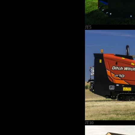
JT5
JT10