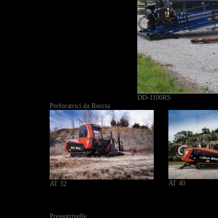
DD-1100RS
Perforatrici da Roccia
AT 40
AT 32
Pressotrivelle