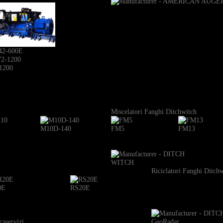
42-600E
1200
Miscelatori Fanghi Ditchwitch
M10D-140
FM5
FM13
Riciclatori Fanghi Ditch
0E
RS20E
caservizi
GeoRadar