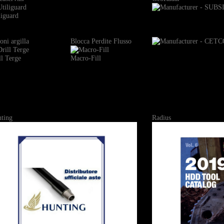
liguard
oni argilla
Blocca Perdite Flusso
ll Terge
Macro-Fill
ting
Radius