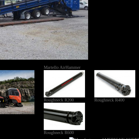
Martello AirHammer
Roughneck R200
Roughneck R400
Roughneck R600