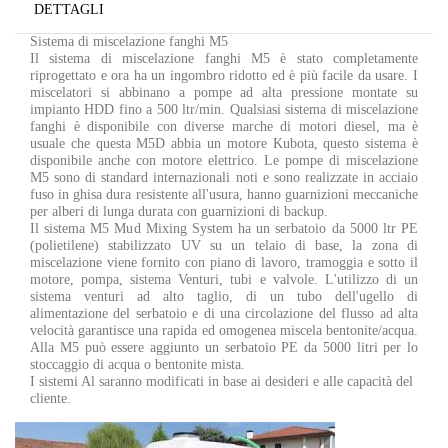
DETTAGLI
Sistema di miscelazione fanghi M5
Il sistema di miscelazione fanghi M5 è stato completamente
riprogettato e ora ha un ingombro ridotto ed è più facile da usare. I
miscelatori si abbinano a pompe ad alta pressione montate su
impianto HDD fino a 500 ltr/min. Qualsiasi sistema di miscelazione
fanghi è disponibile con diverse marche di motori diesel, ma è
usuale che questa M5D abbia un motore Kubota, questo sistema è
disponibile anche con motore elettrico. Le pompe di miscelazione
M5 sono di standard internazionali noti e sono realizzate in acciaio
fuso in ghisa dura resistente all'usura, hanno guarnizioni meccaniche
per alberi di lunga durata con guarnizioni di backup.
Il sistema M5 Mud Mixing System ha un serbatoio da 5000 ltr PE
(polietilene) stabilizzato UV su un telaio di base, la zona di
miscelazione viene fornito con piano di lavoro, tramoggia e sotto il
motore, pompa, sistema Venturi, tubi e valvole. L'utilizzo di un
sistema venturi ad alto taglio, di un tubo dell'ugello di
alimentazione del serbatoio e di una circolazione del flusso ad alta
velocità garantisce una rapida ed omogenea miscela bentonite/acqua.
Alla M5 può essere aggiunto un serbatoio PE da 5000 litri per lo
stoccaggio di acqua o bentonite mista.
I sistemi Al saranno modificati in base ai desideri e alle capacità del
cliente.