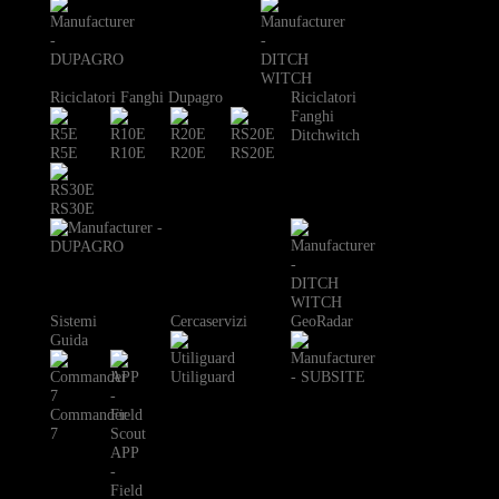
Riciclatori Fanghi Dupagro
Riciclatori
Fanghi
Ditchwitch
R5E
R10E
R20E
RS20E
RS30E
Sistemi
Cercaservizi
GeoRadar
Guida
Utiliguard
Commander
7
APP
-
Field