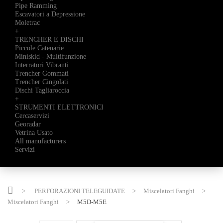
Pipe Ramming
Escavatori a Depressione
Moletrac
+
TRENCHER E DISCHI
Piccole Catenarie
Miniskid - Multifunzione
Interratori Vibranti
Trencher Gommati
Trencher Cingolati
Dischi Tagliaroccia
+
STRUMENTI ELETTRONICI
Cercaservizi
Georadar
Vetrina Usato
All manufacturers
Servizi
>
PERFORAZIONI TELEGUIDATE
>
Miscelatori Fanghi
>
Miscelatori Fanghi
>
M5D-M5E