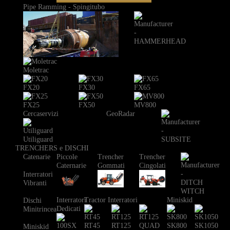
Pipe Ramming - Spingitubo
Moletrac
FX20
FX30
FX65
FX25
FX50
MV800
Cercaservizi
GeoRadar
Utiliguard
TRENCHERS e DISCHI
Catenarie
Piccole
Trencher
Trencher
Caternarie
Gommati
Cingolati
Interratori
Vibranti
Interratori
Tractor Interratori
Miniskid
Dischi
Dedicati
Minitrincea
RT45
RT125
SK800
SK1050
Miniskid