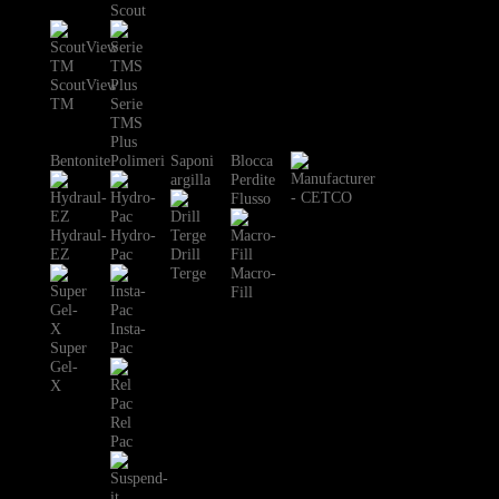
Scout
ScoutView
TM
Serie
TMS
Plus
Bentonite
Polimeri
Saponi
Blocca
argilla
Perdite
Flusso
Hydraul-
Hydro-
EZ
Pac
Drill
Terge
Macro-
Fill
Insta-
Super
Pac
Gel-
X
Rel
Pac