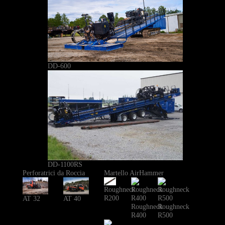
DD-600
DD-1100RS
Perforatrici da Roccia
Martello AirHammer
Roughneck
R200
AT 40
AT 32
Roughneck
Roughneck
R400
R500