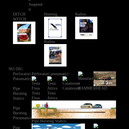
Suspend-
it
DITCH
Hunting
Radius
WITCH
Radius
NO DIG
Perforatori
Perforatori pneumatici
Pneumatici
Catamount
Pipe
Testa
Testa
Bursting
Fissa
Attiva
Statico
Pipe
Bursting
Pneumatico
Pipe Bursting Statico
Pipe