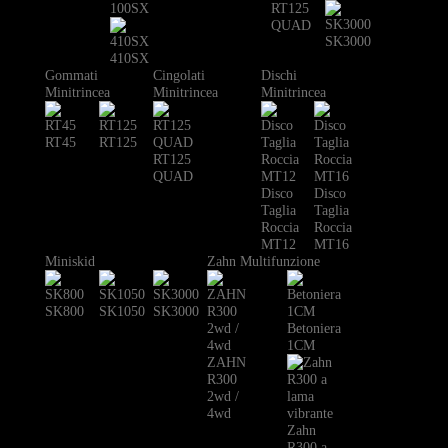
100SX
RT125
QUAD
SK3000
410SX
Gommati
Cingolati
Dischi
Minitrincea
Minitrincea
Minitrincea
RT45
RT125
RT125
QUAD
Disco
Disco
Taglia
Taglia
Roccia
Roccia
MT12
MT16
Miniskid
Zahn Multifunzione
SK800
SK1050
SK3000
Betoniera
1CM
ZAHN
R300
2wd /
4wd
Zahn
R300 a