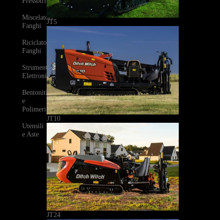
Pressotrivelle
Miscelatori
JT5
Fanghi
Riciclatori
Fanghi
Strumenti
Elettronici
Bentoniti
e
Polimeri
JT10
Utensili
e Aste
JT24