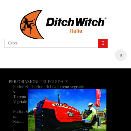
PERFORAZIONI TELEGUIDATE
Perforazioni
Perforatrici da terreno vegetale
su
Terreno
Vegetale
Perforazioni
su
Roccia