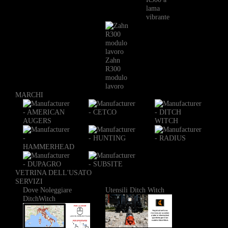
lama
vibrante
Zahn
R300
modulo
lavoro
MARCHI
VETRINA DELL'USATO
SERVIZI
Dove Noleggiare
Utensili Ditch Witch
DitchWitch