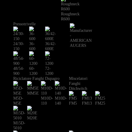
Roughneck
R600
Pressotrivelle
24/30-
36-
36/42-
150
600
600E
48/54-
60-
72-
900
1200
1200
Riciclatore Fanghi Dupagro
Miscelatori
Fanghi
Ditchwitch
MM5E
M5D-
M10D-
M10D-
M5E
110
140
FM5
FM13
FM25
M20E
M15D-
5010