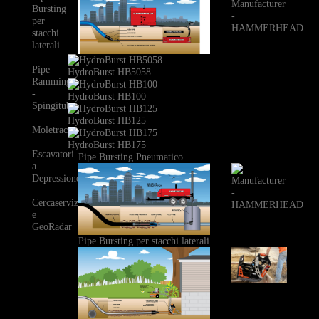
Bursting
per
stacchi
laterali
Pipe
HydroBurst HB5058
Ramming
-
HydroBurst HB100
Spingitubo
HydroBurst HB125
Moletrac
HydroBurst HB175
Escavatori
Pipe Bursting Pneumatico
a
Depressione
Cercaservizi
e
GeoRadar
Pipe Bursting per stacchi laterali