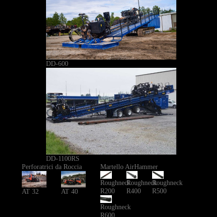
DD-600
DD-1100RS
Perforatrici da Roccia
Martello AirHammer
Roughneck
Roughneck
Roughneck
R200
R400
R500
AT 40
AT 32
Roughneck
R600