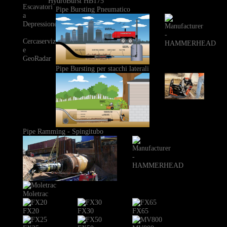
HydroBurst HB175
Escavatori
Pipe Bursting Pneumatico
a
Depressione
Cercaservizi
e
GeoRadar
Pipe Bursting per stacchi laterali
Pipe Ramming - Spingitubo
Moletrac
FX20
FX30
FX65