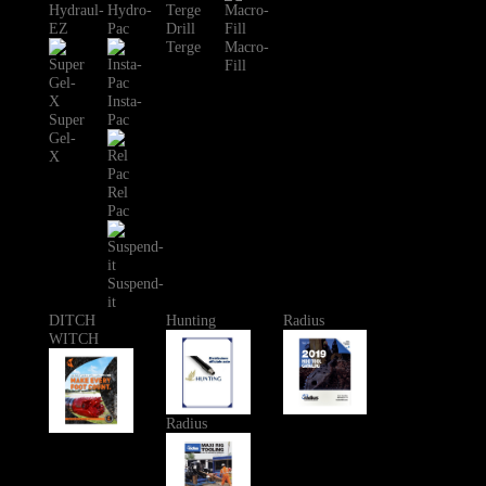
Hydraul-
Hydro-
EZ
Pac
Drill
Terge
Macro-
Fill
Insta-
Super
Pac
Gel-
X
Rel
Pac
Suspend-
it
DITCH
Hunting
Radius
WITCH
Radius