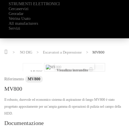
STRUMENTI ELETTRONICI
Cercaservizi
Georadar
Vetrina Usato
All manufacturers
Servizi
>
NO DIG
>
Escavatori a Depressione
>
MV800
Visualizza ingrandito
Riferimento
MV800
MV800
Il robusto, durevole ed economico sistema di aspirazione di fango MV800 è stato
progettato appositamente per un’ampia gamma di operazioni di pulizia nel campo della
HDD.
Documentazione