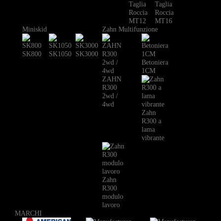
Taglia
Taglia
Roccia
Roccia
MT12
MT16
Miniskid
Zahn Multifunzione
SK800
SK1050
SK3000
Betoniera
1CM
ZAHN
R300
2wd /
4wd
Zahn
R300 a
lama
vibrante
Zahn
R300
modulo
lavoro
MARCHI