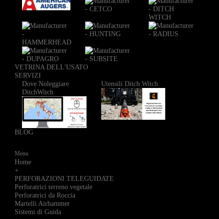
VETRINA DELL'USATO
SERVIZI
Dove Noleggiare
Utensili Ditch Witch
DitchWitch
BLOG
Menu
Home
+
PERFORAZIONI TELEGUIDATE
Perforatrici terreno vegetale
Perforatrici da Roccia
Martelli Airhammer
Sistemi di Guida