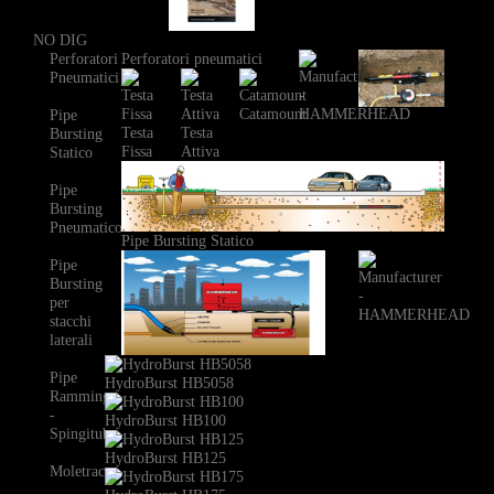
NO DIG
Perforatori
Perforatori pneumatici
Pneumatici
Catamount
Pipe
Testa
Testa
Bursting
Fissa
Attiva
Statico
Pipe
Bursting
Pneumatico
Pipe Bursting Statico
Pipe
Bursting
per
stacchi
laterali
Pipe
HydroBurst HB5058
Ramming
-
HydroBurst HB100
Spingitubo
HydroBurst HB125
Moletrac