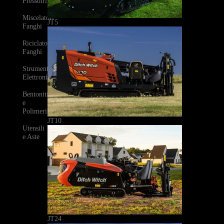
Pressotrivelle
Miscelatori
JT5
Fanghi
Riciclatori
Fanghi
Strumenti
Elettronici
Bentoniti
e
Polimeri
JT10
Utensili
e Aste
JT24