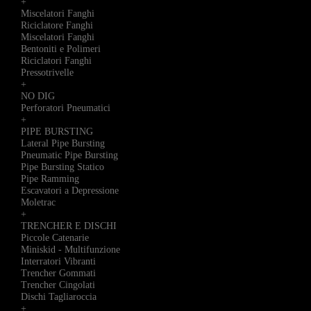
+
Miscelatori Fanghi
Riciclatore Fanghi
Miscelatori Fanghi
Bentoniti e Polimeri
Riciclatori Fanghi
Pressotrivelle
+
NO DIG
Perforatori Pneumatici
+
PIPE BURSTING
Lateral Pipe Bursting
Pneumatic Pipe Bursting
Pipe Bursting Statico
Pipe Ramming
Escavatori a Depressione
Moletrac
+
TRENCHER E DISCHI
Piccole Catenarie
Miniskid - Multifunzione
Interratori Vibranti
Trencher Gommati
Trencher Cingolati
Dischi Tagliaroccia
+