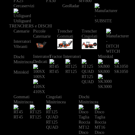
FX25
FX50
MV800
Cercaservizi
GeoRadar
Utiliguard
TRENCHERS e DISCHI
Catenarie
Piccole
Trencher
Trencher
Caternarie
Gommati
Cingolati
Interratori
Vibranti
Interratori
Tractor Interratori
Miniskid
Dischi
Dedicati
Minitrincea
RT45
RT125
SK800
SK1050
Miniskid
100SX
RT125
QUAD
SK3000
410SX
Gommati
Cingolati
Dischi
Minitrincea
Minitrincea
Minitrincea
RT45
RT125
RT125
QUAD
Disco
Disco