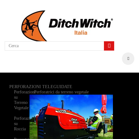
PERFORAZIONI TELEGUIDATE
Perforazioni
Perforatrici da terreno vegetale
su
Terreno
Vegetale
Perforazioni
su
Roccia