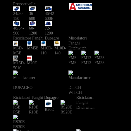
Pressotrivelle
24/30-
36-
36/42-
150
600
600E
48/54-
60-
72-
900
1200
1200
Riciclatore Fanghi Dupagro
Miscelatori
Fanghi
Ditchwitch
M5D-
MM5E
M10D-
M10D-
M5E
110
140
FM5
FM13
FM25
M15D-
M20E
5010
Riciclatori Fanghi Dupagro
Riciclatori
Fanghi
Ditchwitch
R20E
R5E
R10E
RS20E
RS30E