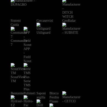
Sistemi
Cercaservizi
GeoRadar
Guida
Utiliguard
Commander
7
APP
-
Field
Scout
ScoutView
TM
Serie
TMS
Plus
Bentonite
Polimeri
Saponi
Blocca
argilla
Perdite
Flusso