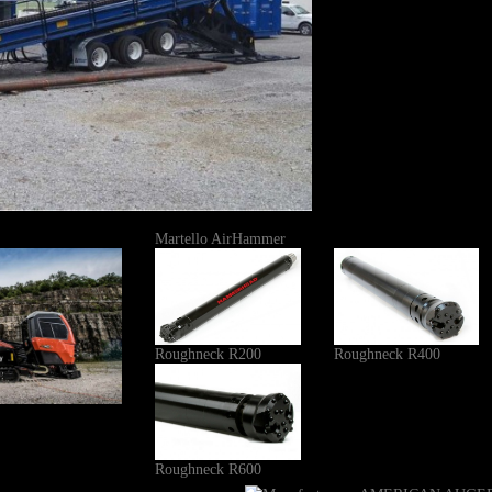
Martello AirHammer
Roughneck R200
Roughneck R400
Roughneck R600