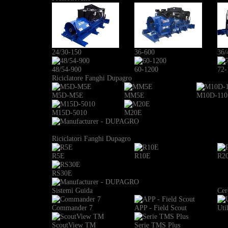
24/30-150
36-600
36/
48/54-900
60-1200
72-
Riciclatore Fanghi Dupagro
M5D-M5E
MM5E
M10D-110
M15D-5010
M20E
Riciclatori Fanghi Dupagro
R5E
R10E
R2
RS30E
Sistemi Guida
Cer
Commander 7
APP - Field Scout
Uti
ScoutView TM
Serie TMS Plus