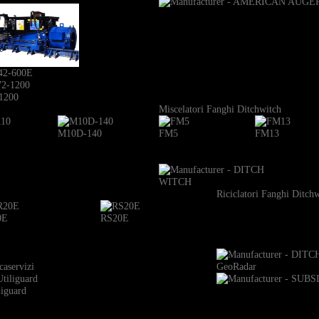
42-600E
1200
Miscelatori Fanghi Ditchwitch
M10D-140
FM5
FM13
Riciclatori Fanghi Ditch
0E
RS20E
caservizi
GeoRadar
liguard