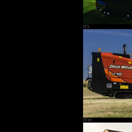
JT5
JT10