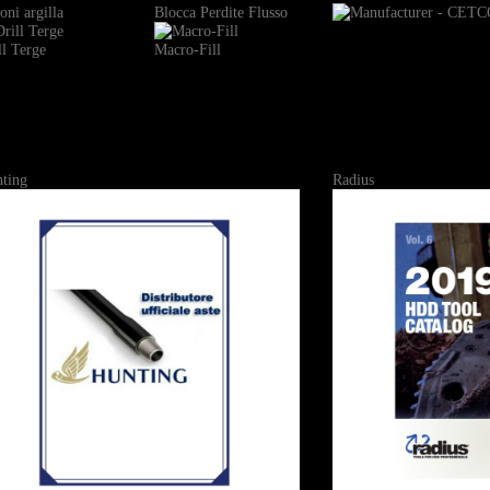
oni argilla
Blocca Perdite Flusso
ll Terge
Macro-Fill
ting
Radius