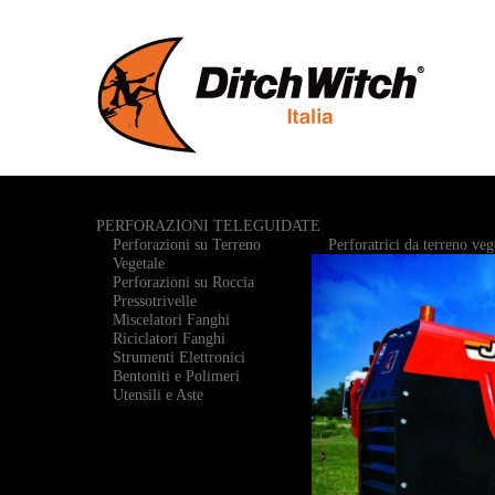
PERFORAZIONI TELEGUIDATE
Perforazioni su Terreno
Perforatrici da terreno veg
Vegetale
Perforazioni su Roccia
Pressotrivelle
Miscelatori Fanghi
Riciclatori Fanghi
Strumenti Elettronici
Bentoniti e Polimeri
Utensili e Aste