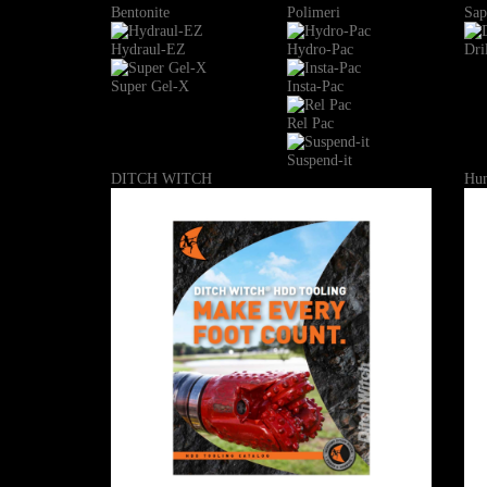
Bentonite
Polimeri
Sap
Hydraul-EZ
Hydro-Pac
Dri
Super Gel-X
Insta-Pac
Rel Pac
Suspend-it
DITCH WITCH
Hun