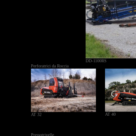
DD-1100RS
Perforatrici da Roccia
AT 40
AT 32
Pressotrivelle