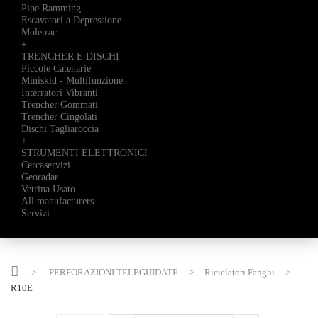
Pipe Ramming
Escavatori a Depressione
Moletrac
+
TRENCHER E DISCHI
Piccole Catenarie
Miniskid - Multifunzione
Interratori Vibranti
Trencher Gommati
Trencher Cingolati
Dischi Tagliaroccia
+
STRUMENTI ELETTRONICI
Cercaservizi
Georadar
Vetrina Usato
All manufacturers
Servizi
>
PERFORAZIONI TELEGUIDATE
>
Riciclatori Fanghi
>
R10E