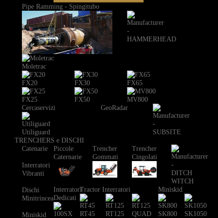
Pipe Ramming - Spingitubo
Moletrac
FX20
FX30
FX65
FX25
FX50
MV800
Cercaservizi
GeoRadar
Utiliguard
TRENCHERS e DISCHI
Catenarie
Piccole
Trencher
Trencher
Caternarie
Gommati
Cingolati
Interratori
Vibranti
Interratori
Tractor Interratori
Miniskid
Dischi
Dedicati
Minitrincea
RT45
RT125
SK800
SK1050
Miniskid