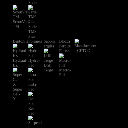
Scout
ScoutView
TM
Serie
TMS
Plus
Bentonite
Polimeri
Saponi
Blocca
argilla
Perdite
Flusso
Hydraul-
Hydro-
EZ
Pac
Drill
Terge
Macro-
Fill
Insta-
Super
Pac
Gel-
X
Rel
Pac