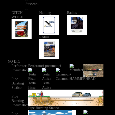
Suspend-
it
DITCH
Hunting
Radius
WITCH
Radius
NO DIG
Perforatori
Perforatori pneumatici
Pneumatici
Catamount
Pipe
Testa
Testa
Bursting
Fissa
Attiva
Statico
Pipe
Bursting
Pneumatico
Pipe Bursting Statico
Pipe