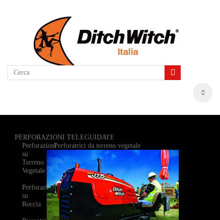
PERFORAZIONI TELEGUIDATE
Perforazioni
Perforatrici da terreno vegetale
su
Terreno
Vegetale
Perforazioni
su
Roccia