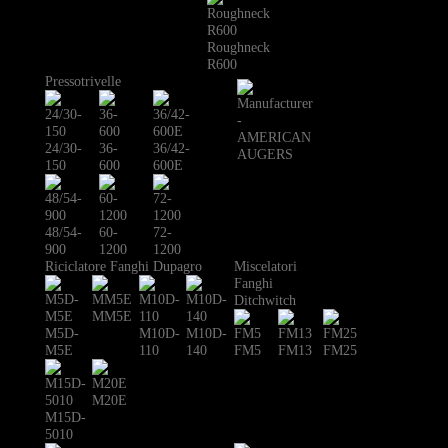
Roughneck
R600
Pressotrivelle
24/30-
36-
36/42-
150
600
600E
48/54-
60-
72-
900
1200
1200
Riciclatore Fanghi Dupagro
Miscelatori
Fanghi
Ditchwitch
MM5E
M5D-
M10D-
M10D-
M5E
110
140
FM5
FM13
FM25
M20E
M15D-
5010