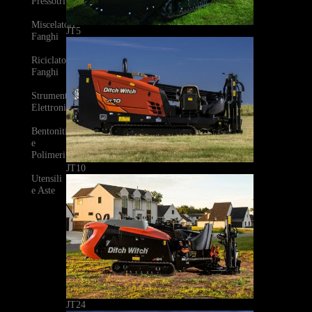
Pressotrivelle
Miscelatori
JT5
Fanghi
Riciclatori
Fanghi
Strumenti
Elettronici
Bentoniti
e
Polimeri
JT10
Utensili
e Aste
JT24