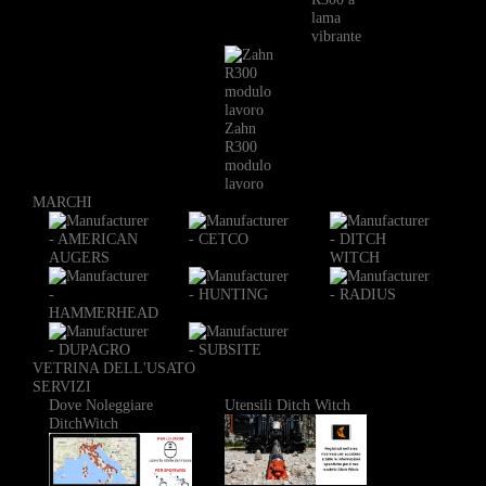
lama
vibrante
Zahn
R300
modulo
lavoro
MARCHI
VETRINA DELL'USATO
SERVIZI
Dove Noleggiare
Utensili Ditch Witch
DitchWitch