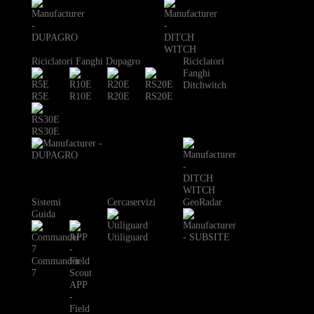
Riciclatori Fanghi Dupagro
Riciclatori
Fanghi
Ditchwitch
R5E
R10E
R20E
RS20E
RS30E
Sistemi
Cercaservizi
GeoRadar
Guida
Utiliguard
Commander
7
APP
-
Field