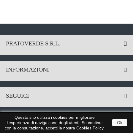
PRATOVERDE S.R.L.
INFORMAZIONI
SEGUICI
Questo sito utilizza i cookies per migliorare
SERVIZI AI CLIENTI
l'esperienza di navigazione degli utenti. Se continui
Ok
con la consultazione, accetti la nostra Cookies Policy.