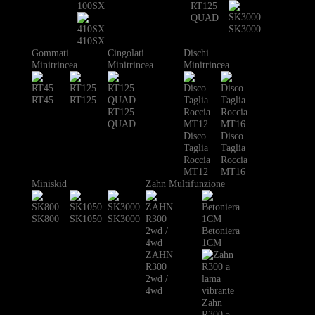
100SX
RT125
QUAD
SK3000
410SX
Gommati
Cingolati
Dischi
Minitrincea
Minitrincea
Minitrincea
RT45
RT125
RT125
QUAD
Disco
Disco
Taglia
Taglia
Roccia
Roccia
MT12
MT16
Miniskid
Zahn Multifunzione
SK800
SK1050
SK3000
Betoniera
1CM
ZAHN
R300
2wd /
4wd
Zahn
R300 a