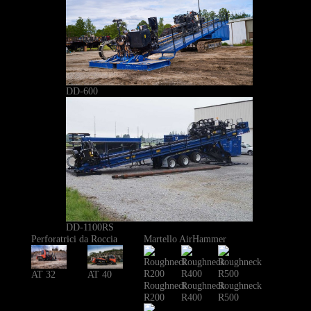
DD-600
DD-1100RS
Perforatrici da Roccia
Martello AirHammer
AT 40
AT 32
Roughneck
Roughneck
Roughneck
R200
R400
R500