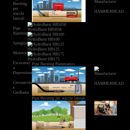
Bursting
per
stacchi
laterali
Pipe
HydroBurst HB5058
Ramming
-
HydroBurst HB100
Spingitubo
HydroBurst HB125
Moletrac
HydroBurst HB175
Escavatori
Pipe Bursting Pneumatico
a
Depressione
Cercaservizi
e
GeoRadar
Pipe Bursting per stacchi laterali