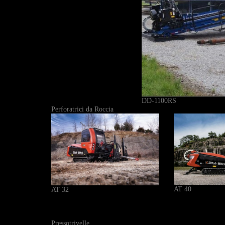
DD-1100RS
Perforatrici da Roccia
AT 40
AT 32
Pressotrivelle