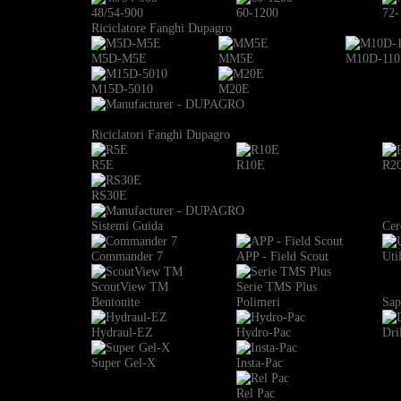
48/54-900
60-1200
72-
Riciclatore Fanghi Dupagro
M5D-M5E
MM5E
M10D-110
M15D-5010
M20E
Riciclatori Fanghi Dupagro
R5E
R10E
R2
RS30E
Sistemi Guida
Cer
Commander 7
APP - Field Scout
Uti
ScoutView TM
Serie TMS Plus
Bentonite
Polimeri
Sap
Hydraul-EZ
Hydro-Pac
Dri
Super Gel-X
Insta-Pac
Rel Pac