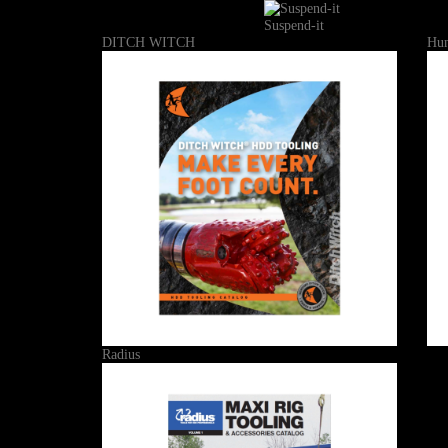
Suspend-it
DITCH WITCH
Hun
Radius