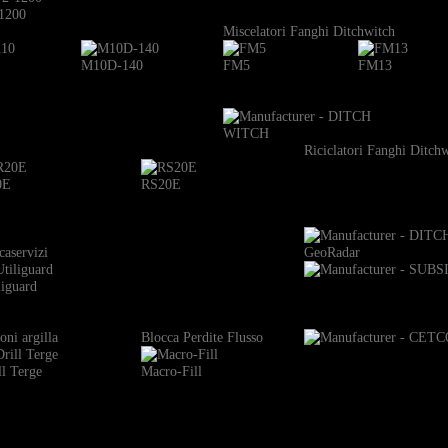
1200
Miscelatori Fanghi Ditchwitch
M10D-140
FM5
FM13
Riciclatori Fanghi Ditch
0E
RS20E
caservizi
GeoRadar
liguard
oni argilla
Blocca Perdite Flusso
ll Terge
Macro-Fill