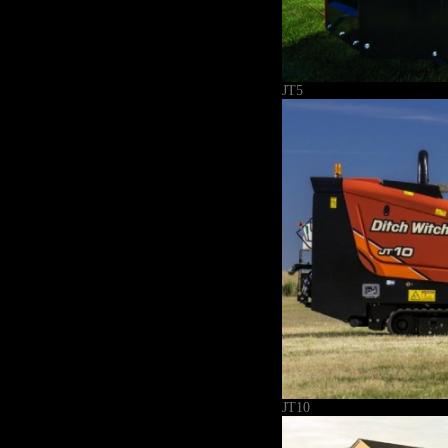
JT5
JT10