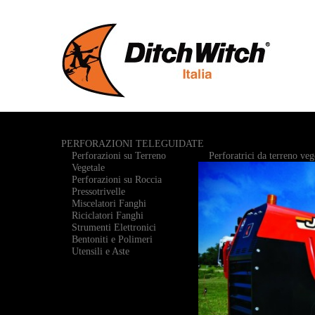
PERFORAZIONI TELEGUIDATE
Perforazioni su Terreno
Perforatrici da terreno veg
Vegetale
Perforazioni su Roccia
Pressotrivelle
Miscelatori Fanghi
Riciclatori Fanghi
Strumenti Elettronici
Bentoniti e Polimeri
Utensili e Aste