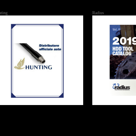
ting
Radius