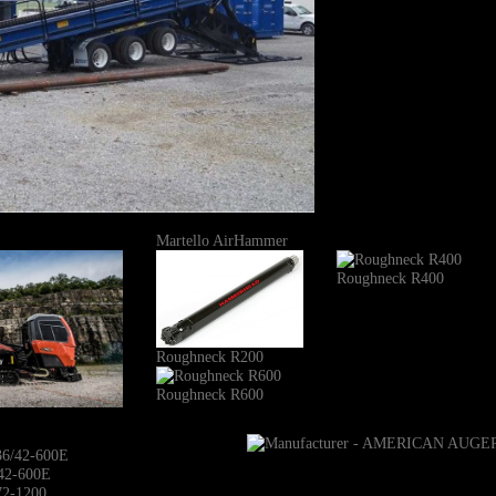
Martello AirHammer
Roughneck R400
Roughneck R200
Roughneck R600
42-600E