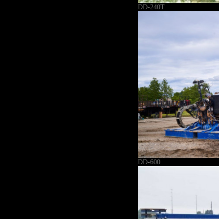
DD-240T
DD-600